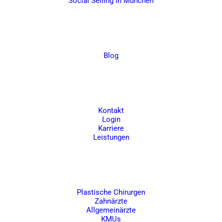
Social Selling in München
Wissen
Blog
Über uns
Kontakt
Login
Karriere
Leistungen
Branchen
Plastische Chirurgen
Zahnärzte
Allgemeinärzte
KMUs